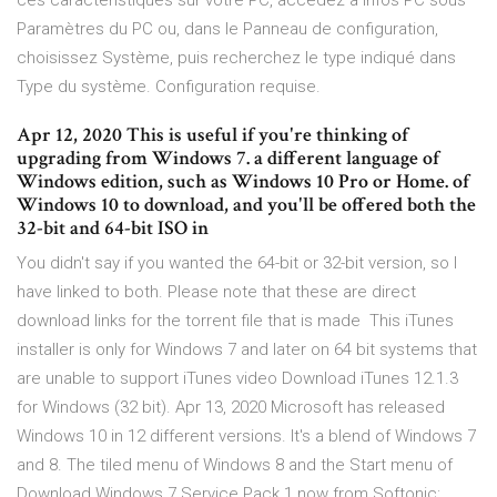
ces caractéristiques sur votre PC, accédez à Infos PC sous
Paramètres du PC ou, dans le Panneau de configuration,
choisissez Système, puis recherchez le type indiqué dans
Type du système. Configuration requise.
Apr 12, 2020 This is useful if you're thinking of
upgrading from Windows 7. a different language of
Windows edition, such as Windows 10 Pro or Home. of
Windows 10 to download, and you'll be offered both the
32-bit and 64-bit ISO in
You didn't say if you wanted the 64-bit or 32-bit version, so I
have linked to both. Please note that these are direct
download links for the torrent file that is made This iTunes
installer is only for Windows 7 and later on 64 bit systems that
are unable to support iTunes video Download iTunes 12.1.3
for Windows (32 bit). Apr 13, 2020 Microsoft has released
Windows 10 in 12 different versions. It's a blend of Windows 7
and 8. The tiled menu of Windows 8 and the Start menu of
Download Windows 7 Service Pack 1 now from Softonic: