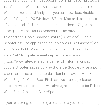
buddies through the most popular communication protocols
like Viber and Whatsapp while playing the game real time.
With the exceptional Andy app, you can download Bubble
Witch 2 Saga for PC Windows 7/8 and Mac and take control
of your social life! Unmatched superstardom . King is the
prodigiously knockout developer behind puzzle …
Télécharger Bubble Shooter Gratuit (PC et Mac) Bubble
Shooter est une application pour Mobile (IOS et Android) de
jeux Grand PublicVous pouvez télécharger Bubble Shooter
sur PC et Mac gratuitement depuis notre site web
(https://www.site-de-telechargement.fr)Informations sur
Bubble Shooter issues du Play Store de Google : Mise à jour :
la dernière mise à jour date du . Nombre d’avis : il y […] Bubble
Witch Saga 2 - GameSpot Find reviews, trailers, release
dates, news, screenshots, walkthroughs, and more for Bubble
Witch Saga 2 here on GameSpot.
If you're looking for mobile games to help you pass the time,