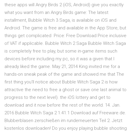
these apps will Angry Birds 2 (iOS, Android) give you exactly
what you want from an Angry Birds game: The latest
installment, Bubble Witch 3 Saga, is available on iOS and
Android. The game is free and available in the App Store, but
things get complicated Price: Free Download Price inclusive
of VAT if applicable. Bubble Witch 2 Saga Bubble Witch Saga
is completely free to play, but some in-game items such
devices before including my pc, so it was a given that I
already liked the game. May 21, 2014 King invited me for a
hands-on sneak peak of the game and showed me that The
first thing you'll notice about Bubble Witch Saga 2 is how
attractive the need to free a ghost or save one last animal to
progress to the next level). the iOS lottery and get to
download and it now before the rest of the world. 14. Jan.
2016 Bubble Witch Saga 2 1.41.1 Download auf Freeware.de.
Blubberblasen zerschießen im runderneuerten Teil 2. Jetzt
kostenlos downloaden! Do you enjoy playing bubble shooting